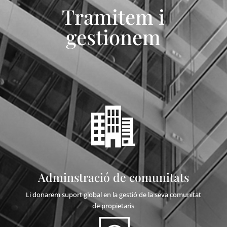
Tramitem i
gestionem
Adminstració de comunitats
Li donarem suport global en la gestió de la seva comunitat
de propietaris