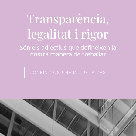
Transparència,
legalitat i rigor
Són els adjectius que defineixen la
nostra manera de treballar
CONEIX-NOS UNA MIQUETA MÉS